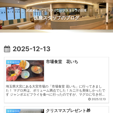
武蔵村山さいとうクリニックスタッフの日常
医療スタッフのブログ
2025-12-13
市場食堂 花いち
放射線技師
埼玉県大宮にある大宮市場の「市場食堂 花いち」に行ってきまし
た！ マグロ丼は、ボリューム満点でした！カニ汁も美味しかったで
す ジャンボエビフライを食べに行ったのですが、マグロに引き付け
られてしまいました。ジャンボエビフライはまたリベンジしま...
2025.12.13
クリスマスプレゼント🎁
放射線技師