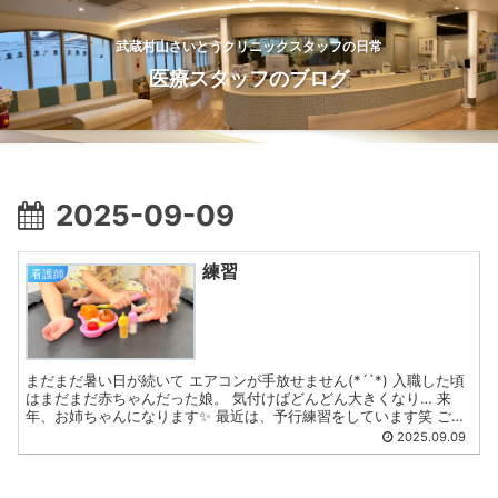
武蔵村山さいとうクリニックスタッフの日常
医療スタッフのブログ
2025-09-09
練習
看護師
まだまだ暑い日が続いて エアコンが手放せません(*´`*) 入職した頃
はまだまだ赤ちゃんだった娘。 気付けばどんどん大きくなり… 来
年、お姉ちゃんになります✨ 最近は、予行練習をしています笑 ご覧
の通り、頭は鷲掴みスタイルです笑 お姉ちゃん...
2025.09.09