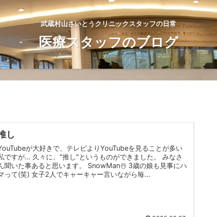
武蔵村山さいとうクリニックスタッフの日常
医療スタッフのブログ
推し
YouTubeが大好きで、テレビよりYouTubeを見ることが多い
私ですが… 久々に、"推し"というものができました。 みなさ
ん聞いた事あると思います。 SnowMan☃️ 3歳の娘も見事にハ
マって(笑) 女子2人でキャーキャー言いながら毎...