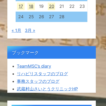
17
18
19
20
21
22
23
24
25
26
27
28
« 1月
3月 »
ブックマーク
TeamMSC’s diary
リハビリスタッフのブログ
事務スタッフのブログ
武蔵村山さいとうクリニックHP