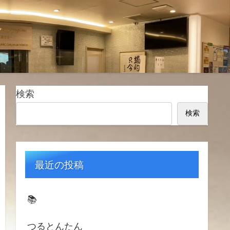
検索
検索
最近の投稿
📚️
つるとんたん