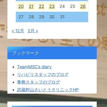
20
21
22
23
24
25
26
27
28
29
30
31
« 12月
2月 »
ブックマーク
TeamMSC’s diary
リハビリスタッフのブログ
事務スタッフのブログ
武蔵村山さいとうクリニックHP