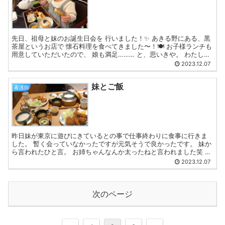
先日、祖母と妹のお誕生日会を 行いました！✨ あきる野にある、黒
茶屋というお店で 懐石料理を食べてきました〜！🍽 お子様ランチも
用意していただいたので、 娘も満足……… と、思いきや。 わたしの
秋川牛を奪われ、にこにこ。笑 グルメな2歳児で...
2023.12.07
妹とご飯
看護師
昨日妹が東京に遊びにきているとの事で仕事終わりに食事に行きま
した。 暫く会っていなかったですが元気そうで良かったです。 妹か
ら言われたひと言。 お姉ちゃんなんか太ったねと言われました笑 東
京に来て8キロ体重が増加し、最近会っていない友人にも...
2023.12.07
次のページ