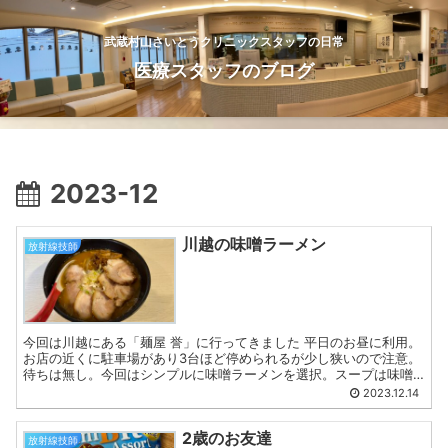
武蔵村山さいとうクリニックスタッフの日常
医療スタッフのブログ
2023-12
川越の味噌ラーメン
放射線技師
今回は川越にある「麺屋 誉」に行ってきました 平日のお昼に利用。
お店の近くに駐車場があり3台ほど停められるが少し狭いので注意。
待ちは無し。今回はシンプルに味噌ラーメンを選択。スープは味噌
のコク深くとても美味しい。麺はこれぞ味噌ラーメンという...
2023.12.14
2歳のお友達
放射線技師