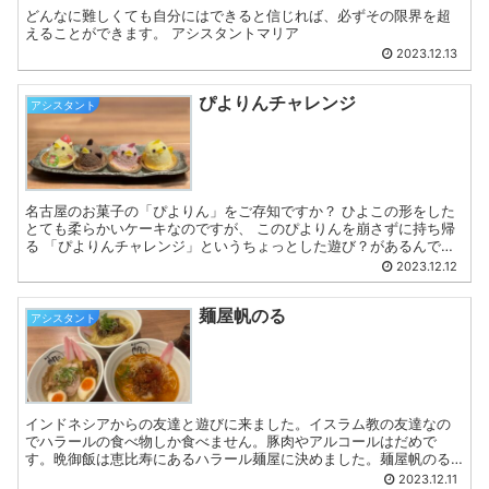
どんなに難しくても自分にはできると信じれば、必ずその限界を超
えることができます。 アシスタントマリア
2023.12.13
ぴよりんチャレンジ
アシスタント
名古屋のお菓子の「ぴよりん」をご存知ですか？ ひよこの形をした
とても柔らかいケーキなのですが、 このぴよりんを崩さずに持ち帰
る 「ぴよりんチャレンジ」というちょっとした遊び？があるんです
笑 ババロアとスポンジ生地でできているので 揺れや温度...
2023.12.12
麺屋帆のる
アシスタント
インドネシアからの友達と遊びに来ました。イスラム教の友達なの
でハラールの食べ物しか食べません。豚肉やアルコールはだめで
す。晩御飯は恵比寿にあるハラール麺屋に決めました。麺屋帆のる
という店の名前です。 美味しかったです♪ アシスタント リヴィ...
2023.12.11