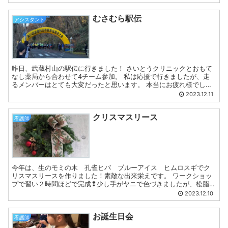
むさむら駅伝
アシスタント
昨日、武蔵村山の駅伝に行きました！ さいとうクリニックとおもて
なし薬局から合わせて4チーム参加。 私は応援で行きましたが、走
るメンバーはとても大変だったと思います。 本当にお疲れ様でし
た！ アシスタント 加藤
2023.12.11
クリスマスリース
看護師
今年は、生のモミの木 孔雀ヒバ ブルーアイス ヒムロスギでク
リスマスリースを作りました！素敵な出来栄えです。 ワークショッ
プで習い２時間ほどで完成❢少し手がヤニで色づきましたが、松脂の
香りで癒やされてリフレッシュできました。✨あとはサンタク...
2023.12.10
お誕生日会
看護師