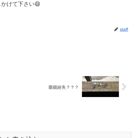
かけて下さい😄
staff
眼鏡紛失？？？