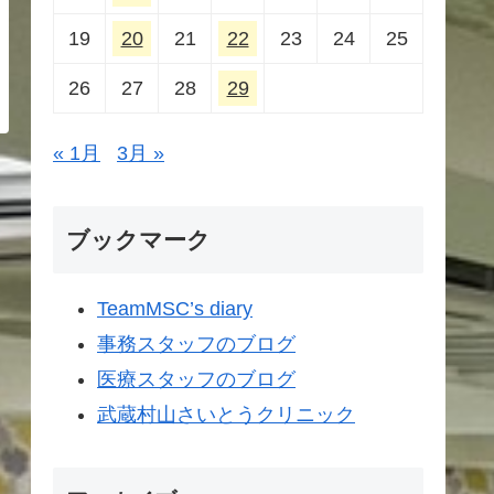
19
20
21
22
23
24
25
26
27
28
29
« 1月
3月 »
ブックマーク
TeamMSC’s diary
事務スタッフのブログ
医療スタッフのブログ
武蔵村山さいとうクリニック