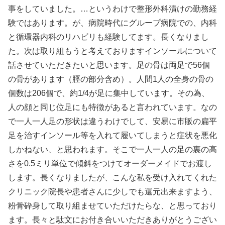
事をしていました。…というわけで整形外科漬けの勤務経
験ではあります。が、病院時代にグループ病院での、内科
と循環器内科のリハビリも経験してます。長くなりまし
た。次は取り組もうと考えておりますインソールについて
話させていただきたいと思います。足の骨は両足で56個
の骨があります（脛の部分含め）。人間1人の全身の骨の
個数は206個で、約1/4が足に集中しています。その為、
人の顔と同じ位足にも特徴があると言われています。なの
で一人一人足の形状は違うわけでして、安易に市販の扁平
足を治すインソール等を入れて履いてしまうと症状を悪化
しかねない、と思われます。そこで一人一人の足の裏の高
さを0.5ミリ単位で傾斜をつけてオーダーメイドでお渡し
します。長くなりましたが、こんな私を受け入れてくれた
クリニック院長や患者さんに少しでも還元出来ますよう、
粉骨砕身して取り組ませていただけたらな、と思っており
ます。長々と駄文にお付き合いいただきありがとうござい