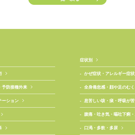
症状別
術
かぜ症状・アレルギー症状
・予防接種外来
全身倦怠感・顔や足のむく
テーション
息苦しい咳・痰・呼吸が苦
腹痛・吐き気・嘔吐下痢・
科
口渇・多飲・多尿