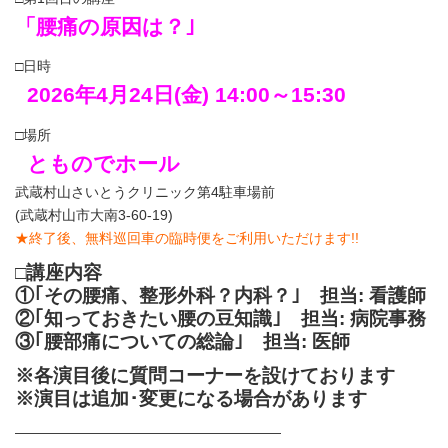
「腰痛の原因は？｣
□日時
2026年4月24日(金) 14:00～15:30
□場所
とものでホール
武蔵村山さいとうクリニック第4駐車場前
(武蔵村山市大南3-60-19)
★終了後、無料巡回車の臨時便をご利用いただけます!!
□講座内容
①｢その腰痛、整形外科？内科？｣ 担当: 看護師
②｢知っておきたい腰の豆知識｣ 担当: 病院事務
③｢腰部痛
についての
総論
｣ 担当: 医師
※各演目後に質問コーナーを設けております
※演目は追加･変更になる場合があります
―――――――――――――――――――