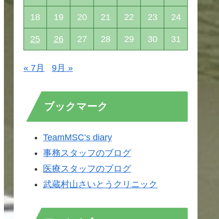
18
19
20
21
22
23
24
25
26
27
28
29
30
31
« 7月
9月 »
ブックマーク
TeamMSC’s diary
事務スタッフのブログ
医療スタッフのブログ
武蔵村山さいとうクリニック