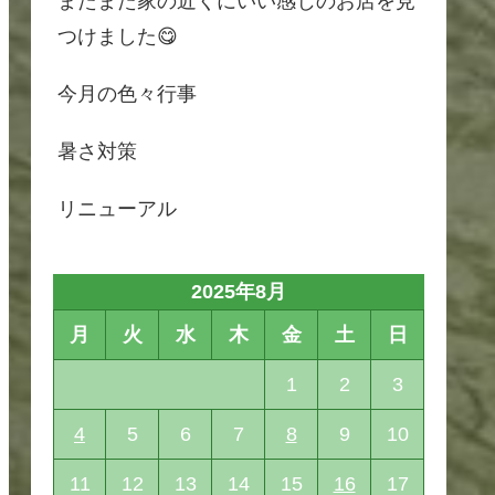
またまた家の近くにいい感じのお店を見
つけました😋
今月の色々行事
暑さ対策
リニューアル
2025年8月
月
火
水
木
金
土
日
1
2
3
4
5
6
7
8
9
10
11
12
13
14
15
16
17