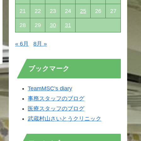
21
22
23
24
25
26
27
28
29
30
31
« 6月
8月 »
ブックマーク
TeamMSC’s diary
事務スタッフのブログ
医療スタッフのブログ
武蔵村山さいとうクリニック