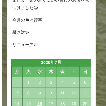
またまた家の近くにいい感じのお店を見
つけました😋
今月の色々行事
暑さ対策
リニューアル
2025年7月
月
火
水
木
金
土
日
1
2
3
4
5
6
7
8
9
10
11
12
13
14
15
16
17
18
19
20