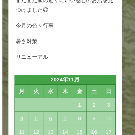
またまた家の近くにいい感じのお店を見
つけました😋
今月の色々行事
暑さ対策
リニューアル
2024年11月
月
火
水
木
金
土
日
1
2
3
4
5
6
7
8
9
10
11
12
13
14
15
16
17