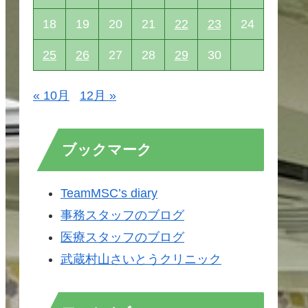
18
19
20
21
22
23
24
25
26
27
28
29
30
« 10月
12月 »
ブックマーク
TeamMSC’s diary
事務スタッフのブログ
医療スタッフのブログ
武蔵村山さいとうクリニック