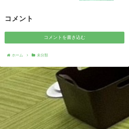
コメント
コメントを書き込む
ホーム
未分類