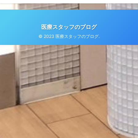
医療スタッフのブログ
© 2023 医療スタッフのブログ.