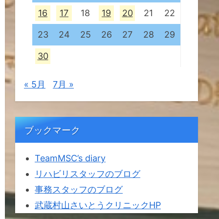
16
17
18
19
20
21
22
23
24
25
26
27
28
29
30
« 5月
7月 »
ブックマーク
TeamMSC’s diary
リハビリスタッフのブログ
事務スタッフのブログ
武蔵村山さいとうクリニックHP