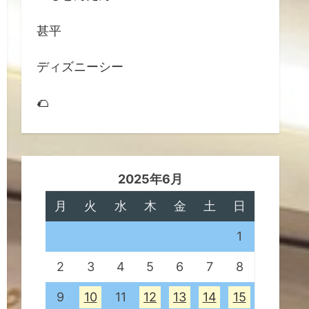
甚平
ディズニーシー
🌮
2025年6月
月
火
水
木
金
土
日
1
2
3
4
5
6
7
8
9
10
11
12
13
14
15