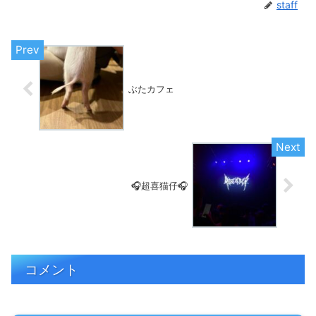
staff
ぶたカフェ
🎧超喜猫仔🎧
コメント