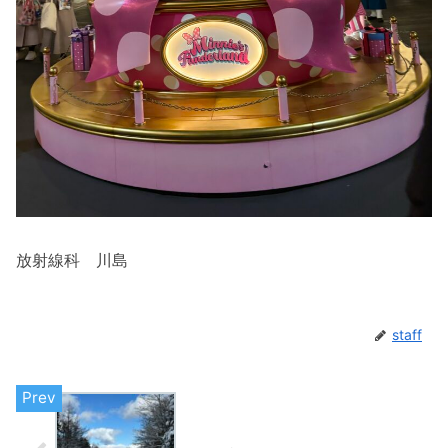
放射線科 川島
staff