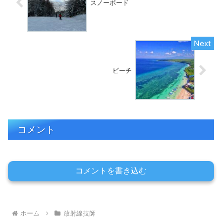
スノーボード
ビーチ
コメント
コメントを書き込む
ホーム
放射線技師